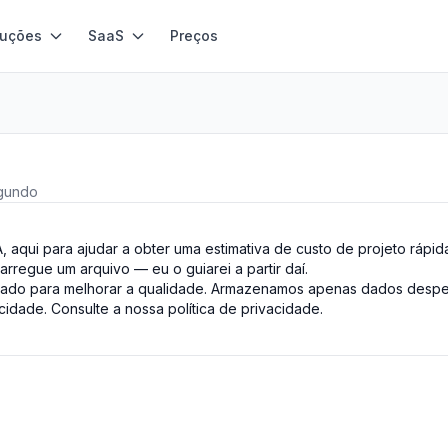
luções
SaaS
Preços
egundo
A, aqui para ajudar a obter uma estimativa de custo de projeto rápi
arregue um arquivo — eu o guiarei a partir daí.
vado para melhorar a qualidade. Armazenamos apenas dados despe
acidade. Consulte a nossa
política de privacidade
.