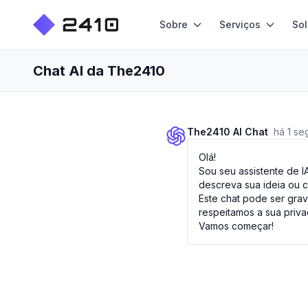
Sobre
Serviços
So
Chat AI da The2410
The2410 AI Chat
há 1 s
Olá!
Sou seu assistente de I
descreva sua ideia ou c
Este chat pode ser gra
respeitamos a sua priv
Vamos começar!