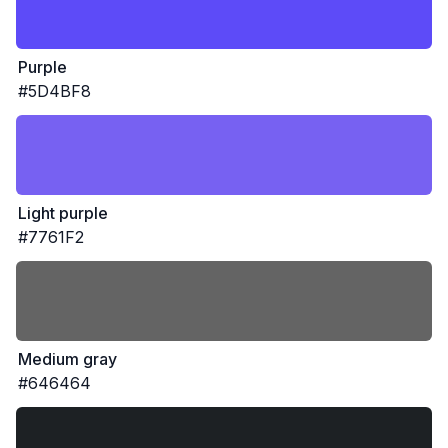
Purple
#5D4BF8
Light purple
#7761F2
Medium gray
#646464