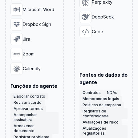
Perplexity
Microsoft Word
DeepSeek
Dropbox Sign
Code
Jira
Zoom
Calendly
Fontes de dados do
agente
Funções do agente
Contratos
NDAs
Elaborar contrato
Memorandos legais
Revisar acordo
Políticas da empresa
Aprovar termos
Registros de
Acompanhar
conformidade
assinatura
Avaliações de risco
Armazenar
Atualizações
documento
regulatórias
Registrar problema