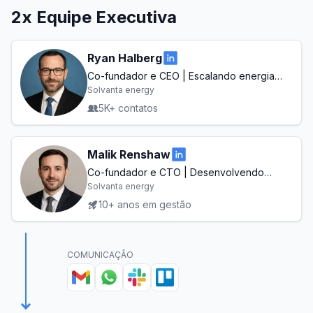
2x Equipe Executiva
Ryan Halberg
Co-fundador e CEO | Escalando energia
limpa para um futuro sustentável
Solvanta energy
5K+ contatos
Malik Renshaw
Co-fundador e CTO | Desenvolvendo
ferramentas de nova geração para
Solvanta energy
colaboração remota
10+ anos em gestão
COMUNICAÇÃO