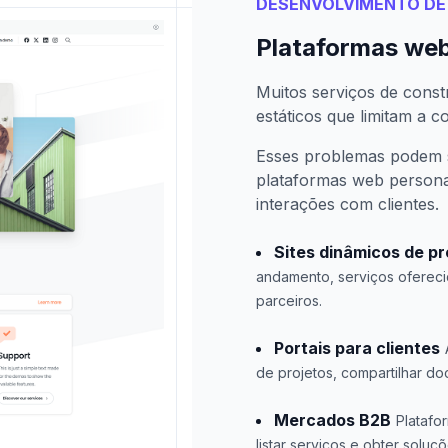
DESENVOLVIMENTO DE 
Plataformas web
Muitos serviços de const
estáticos que limitam a c
Esses problemas podem s
plataformas web personal
interações com clientes.
Sites dinâmicos de pr
andamento, serviços oferecid
parceiros.
Portais para clientes
de projetos, compartilhar d
Mercados B2B
Platafo
listar serviços e obter solu