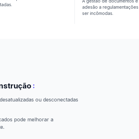
A gestão de documentos e
tadas.
adesão a regulamentaçõe
ser incômodas.
:
onstrução
desatualizadas ou desconectadas
icados pode melhorar a
e.