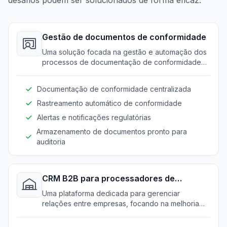
Gestão de documentos de conformidade
Uma solução focada na gestão e automação dos
processos de documentação de conformidade
para empresas de processamento de alimentos.
Isso garante que todos os requisitos
Documentação de conformidade centralizada
regulamentares necessários sejam atendidos
eficientemente.
Rastreamento automático de conformidade
Alertas e notificações regulatórias
Armazenamento de documentos pronto para
auditoria
CRM B2B para processadores de
alimentos
Uma plataforma dedicada para gerenciar
relações entre empresas, focando na melhoria
das interações com fornecedores e clientes.