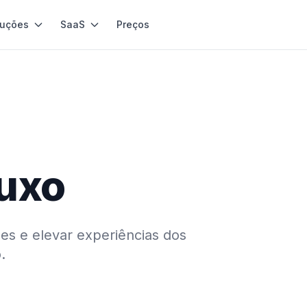
luções
SaaS
Preços
luxo
es e elevar experiências dos
.