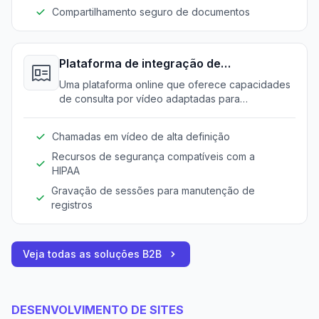
Compartilhamento seguro de documentos
Plataforma de integração de
telemedicina
Uma plataforma online que oferece capacidades
de consulta por vídeo adaptadas para
profissionais de saúde mental. Estende os
serviços a clientes remotos e garante a
Chamadas em vídeo de alta definição
continuidade do atendimento.
Recursos de segurança compatíveis com a
HIPAA
Gravação de sessões para manutenção de
registros
Veja todas as soluções B2B
DESENVOLVIMENTO DE SITES