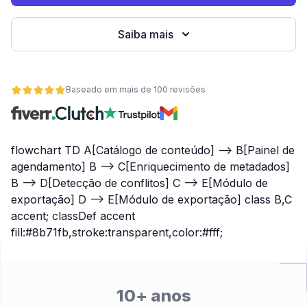
Saiba mais
Baseado em mais de 100 revisões
flowchart TD A[Catálogo de conteúdo] --> B[Painel de
agendamento] B --> C[Enriquecimento de metadados]
B --> D[Detecção de conflitos] C --> E[Módulo de
de
exportação] D --> E[Módulo de exportação] class B,C
accent; classDef accent
fill:#8b71fb,stroke:transparent,color:#fff;
10+ anos