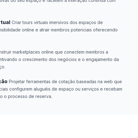
ivas do seu espaço e facilitem a interação contínua com
rtual
Criar tours virtuais imersivos dos espaços de
sibilidade online e atrair membros potenciais oferecendo
struir marketplaces online que conectem membros a
entivando o crescimento dos negócios e o engajamento da
ço.
ção
Projetar ferramentas de cotação baseadas na web que
ciais configurem aluguéis de espaço ou serviços e recebam
o o processo de reserva.