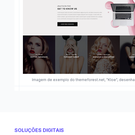
Imagem de exemplo do themeforest.net, "Kloe", desenh
SOLUÇÕES DIGITAIS