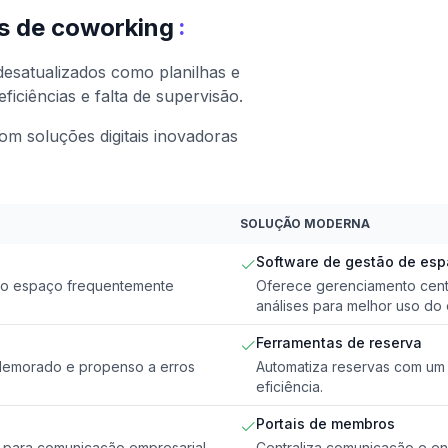
:
s de coworking
esatualizados como planilhas e
iciências e falta de supervisão.
m soluções digitais inovadoras
SOLUÇÃO MODERNA
Software de gestão de es
o do espaço frequentemente
Oferece gerenciamento centr
análises para melhor uso do
Ferramentas de reserva
 demorado e propenso a erros
Automatiza reservas com um s
eficiência.
Portais de membros
 para comunicação empresarial
Centraliza comunicação e e