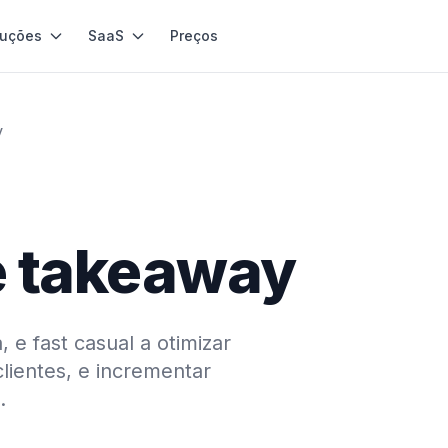
luções
SaaS
Preços
y
e takeaway
e fast casual a otimizar
lientes, e incrementar
.